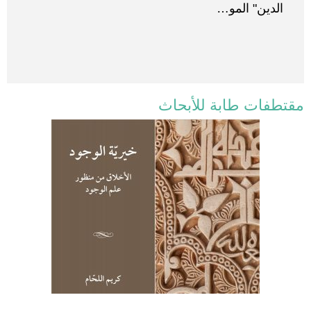
الدين" المو…
مقتطفات طابة للأبحاث