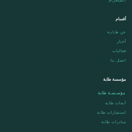
أقسام
عن طـابـة
أخبار
فعاليات
اتصل بنا
مؤسسة طابة
مؤسـسـة طابة
أبحاث طابة
استشارات طابة
مبادرات طابة