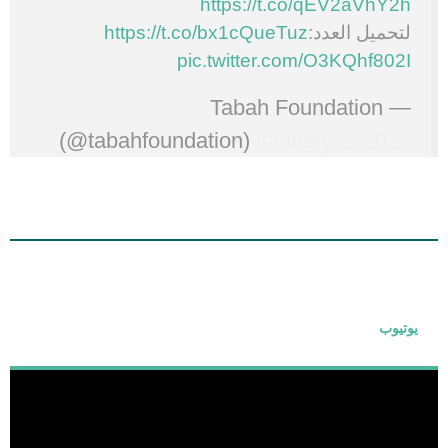
https://t.co/qEV2aVhY2h
لتحميل العدد:
https://t.co/bx1cQueTuz
pic.twitter.com/O3KQhf802I
— Tabah Foundation
(@tabahfoundation)
January 2, 2025
يوتيوب