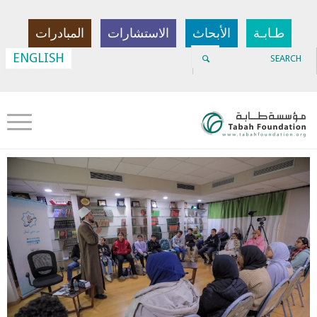
طـابـة
الأبحاث
الاستشارات
المبادرات
ENGLISH