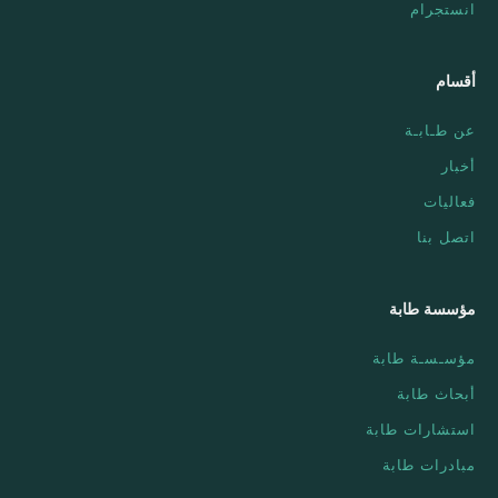
انستجرام
أقسام
عن طـابـة
أخبار
فعاليات
اتصل بنا
مؤسسة طابة
مؤسـسـة طابة
أبحاث طابة
استشارات طابة
مبادرات طابة