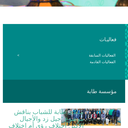
فعاليـات
الفعاليات السابقة
الفعاليات القادمة
مؤسسة طابة
منتدى طابة للشباب بناقش
موضوع “جيل زد والأجيال
الأكبر: اختلاف رؤى أم اختلاف